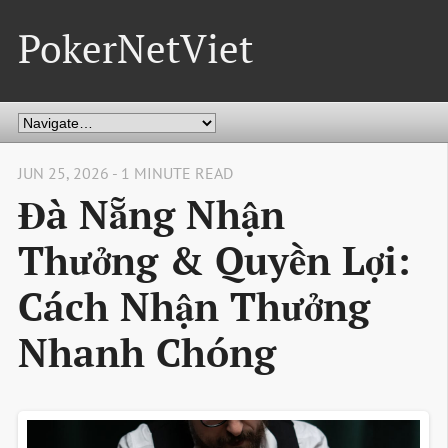
PokerNetViet
JUN 25, 2026 - 1 MINUTE READ
Đà Nẵng Nhận
Thưởng & Quyền Lợi:
Cách Nhận Thưởng
Nhanh Chóng