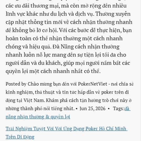
các ưu đãi thương mại, mà còn mở rộng đến nhiều
lĩnh vực khác như du lịch và dịch vụ. Thường xuyên
cập nhật thông tin mới về cách nhận thưởng nhanh
để không bỏ lỡ cơ hội. Với các bước dễ thực hiện, bạn
hoàn toàn có thể nhận thưởng một cách nhanh
chóng và hiệu quả. Đà Nẵng cách nhận thưởng
nhanh luôn nỗ lực mang đến sự tiện lợi tối đa cho
người dân và du khách, giúp mọi người nắm bắt các
quyền lợi một cách nhanh nhất có thể.
Posted by
Chào mừng bạn đến với PokerNetViet - nơi chia sẻ
kinh nghiệm, thủ thuật và tin tức hấp dẫn về poker trên di
động tại Việt Nam. Khám phá cách tận hưởng trò chơi này ở
những thành phố nổi tiếng nhất.
Jun 25, 2026
Tags:
đà 
nẵng nhận thưởng & quyền lợi
Trải Nghiệm Tuyệt Vời Với Ứng Dụng Poker Hồ Chí Minh 
Trên Di Động