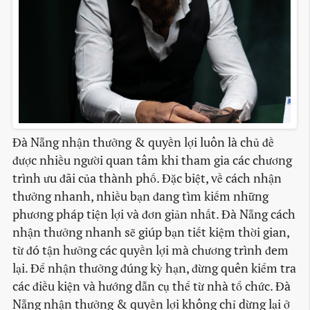
Đà Nẵng nhận thưởng & quyền lợi luôn là chủ đề
được nhiều người quan tâm khi tham gia các chương
trình ưu đãi của thành phố. Đặc biệt, về cách nhận
thưởng nhanh, nhiều bạn đang tìm kiếm những
phương pháp tiện lợi và đơn giản nhất. Đà Nẵng cách
nhận thưởng nhanh sẽ giúp bạn tiết kiệm thời gian,
từ đó tận hưởng các quyền lợi mà chương trình đem
lại. Để nhận thưởng đúng kỳ hạn, đừng quên kiểm tra
các điều kiện và hướng dẫn cụ thể từ nhà tổ chức. Đà
Nẵng nhận thưởng & quyền lợi không chỉ dừng lại ở