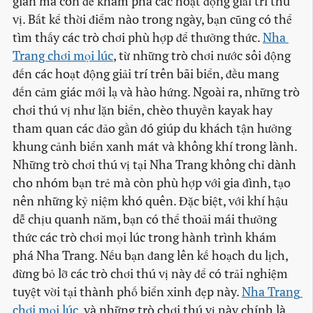
giãn mà còn để khám phá các hoạt động giải trí thú
vị. Bất kể thời điểm nào trong ngày, bạn cũng có thể
tìm thấy các trò chơi phù hợp để thưởng thức.
Nha 
Trang chơi mọi lúc
, từ những trò chơi nước sôi động
đến các hoạt động giải trí trên bãi biển, đều mang
đến cảm giác mới lạ và hào hứng. Ngoài ra, những trò
chơi thú vị như lặn biển, chèo thuyền kayak hay
tham quan các đảo gần đó giúp du khách tận hưởng
khung cảnh biển xanh mát và không khí trong lành.
Những trò chơi thú vị tại Nha Trang không chỉ dành
cho nhóm bạn trẻ mà còn phù hợp với gia đình, tạo
nên những kỷ niệm khó quên. Đặc biệt, với khí hậu
dễ chịu quanh năm, bạn có thể thoải mái thưởng
thức các trò chơi mọi lúc trong hành trình khám
phá Nha Trang. Nếu bạn đang lên kế hoạch du lịch,
đừng bỏ lỡ các trò chơi thú vị này để có trải nghiệm
tuyệt vời tại thành phố biển xinh đẹp này.
Nha Trang 
chơi mọi lúc
, và những trò chơi thú vị này chính là