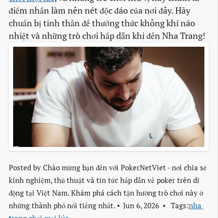
điểm nhấn làm nên nét độc đáo của nơi đây. Hãy
chuẩn bị tinh thần để thưởng thức không khí náo
nhiệt và những trò chơi hấp dẫn khi đến Nha Trang!
Posted by
Chào mừng bạn đến với PokerNetViet - nơi chia sẻ
kinh nghiệm, thủ thuật và tin tức hấp dẫn về poker trên di
động tại Việt Nam. Khám phá cách tận hưởng trò chơi này ở
những thành phố nổi tiếng nhất.
Jun 6, 2026
Tags:
nha 