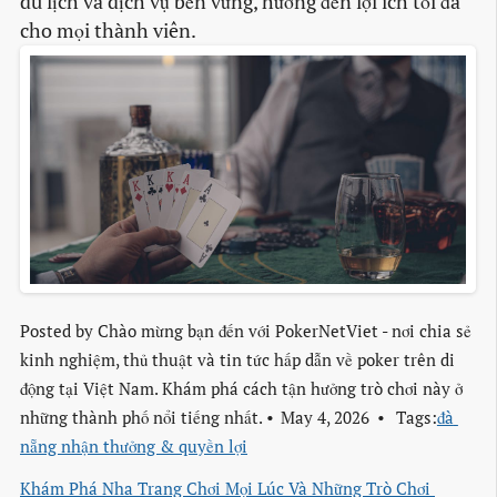
du lịch và dịch vụ bền vững, hướng đến lợi ích tối đa
cho mọi thành viên.
Posted by
Chào mừng bạn đến với PokerNetViet - nơi chia sẻ
kinh nghiệm, thủ thuật và tin tức hấp dẫn về poker trên di
động tại Việt Nam. Khám phá cách tận hưởng trò chơi này ở
những thành phố nổi tiếng nhất.
May 4, 2026
Tags:
đà 
nẵng nhận thưởng & quyền lợi
Khám Phá Nha Trang Chơi Mọi Lúc Và Những Trò Chơi 