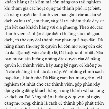
khách hàng tiết kiệm mà còn nâng cao trải nghiệm
khi tham gia các hoạt động tại thành phố. Đặc biệt,
đà nẵng quyền lợi thành viên bao gồm các ưu đãi về
dịch vụ lưu trú, ẩm thực, và giải trí, nhằm thúc đẩy sự
gắn kết của khách hàng với địa phương. Theo đó, các
thành viên sẽ nhận được điểm thưởng sau mỗi giao
dịch, có thể quy đổi thành các phần quà hấp dẫn. Đà
nẵng nhận thưởng & quyền lợi còn mở rộng đến các
ưu đãi đặc biệt vào các dịp lễ, tết hoặc sinh nhật. Nếu
bạn muốn tận hưởng những đặc quyền của đà nẵng
quyền lợi thành viên, hãy đăng ký ngay để không bỏ
lỡ các chương trình ưu đãi này. Với những chính sách
hấp dẫn, thành phố Đà Nẵng cam kết mang đến trải
nghiệm tốt nhất cho các thành viên, góp phần xây
dựng cộng đồng khách hàng trung thành và hài lòng
về dịch vụ. Đà Nẵng nhận thưởng & quyền lợi ngày
càng mở rộng, chính là cách để thành phố phát triển