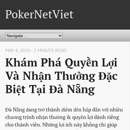
PokerNetViet
MAY 4, 2026 - 2 MINUTE READ
Khám Phá Quyền Lợi
Và Nhận Thưởng Đặc
Biệt Tại Đà Nẵng
Đà Nẵng đang trở thành điểm đến hấp dẫn với nhiều
chương trình nhận thưởng & quyền lợi dành riêng
cho thành viên. Những lợi ích này không chỉ giúp