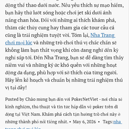
động thể thao dưới nước. Nếu yêu thích sự mạo hiểm,
bạn hãy thử lướt sóng hoặc chơi jet ski dưới ánh
nắng chan hòa. Đối với những ai thích khám phá,
thăm các thủy cung hay tham gia các tour câu cá
cũng là trải nghiệm tuyệt vời. Tóm lại,
Nha Trang 
chơi mọi lúc
và những trò chơi thú vị chắc chắn sẽ
không làm bạn thất vọng khi còn đang nghĩ đến kỳ
nghỉ sắp tới. Đến Nha Trang, bạn sẽ dễ dàng tìm thấy
niềm vui và những ký ức khó quên với những hoạt
động đa dạng, phù hợp với sở thích của từng người.
Hãy lên kế hoạch và chuẩn bị những trải nghiệm thú
vị tại đây!
Posted by
Chào mừng bạn đến với PokerNetViet - nơi chia sẻ
kinh nghiệm, thủ thuật và tin tức hấp dẫn về poker trên di
động tại Việt Nam. Khám phá cách tận hưởng trò chơi này ở
những thành phố nổi tiếng nhất.
May 6, 2026
Tags:
nha 