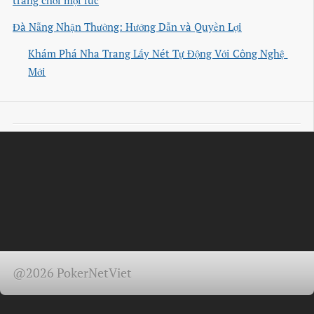
trang chơi mọi lúc
Đà Nẵng Nhận Thưởng: Hướng Dẫn và Quyền Lợi
Khám Phá Nha Trang Lấy Nét Tự Động Với Công Nghệ 
Mới
@2026 PokerNetViet