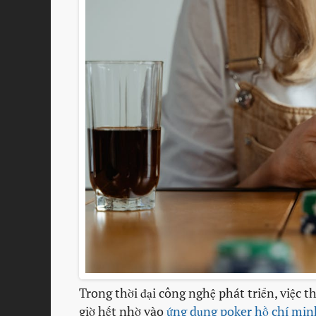
Trong thời đại công nghệ phát triển, việc 
giờ hết nhờ vào
ứng dụng poker hồ chí min