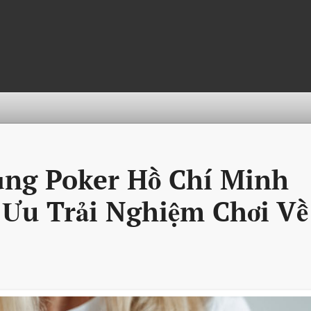
ng Poker Hồ Chí Minh
 Ưu Trải Nghiệm Chơi Về