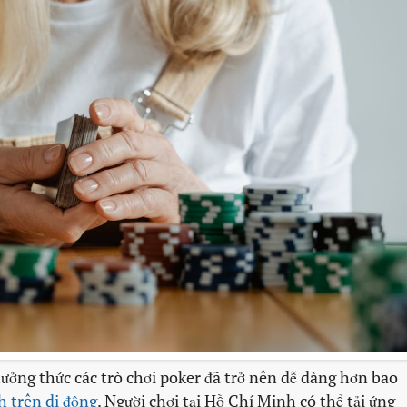
thưởng thức các trò chơi poker đã trở nên dễ dàng hơn bao
h trên di động
. Người chơi tại Hồ Chí Minh có thể tải ứng