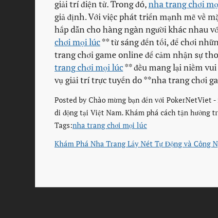
giải trí điện tử. Trong đó,
nha trang chơi mọ
giả định. Với việc phát triển mạnh mẽ về m
hấp dẫn cho hàng ngàn người khác nhau với 
chơi mọi lúc
** từ sáng đến tối, để chơi nhữ
trang chơi game online để cảm nhận sự tho
trang chơi mọi lúc
** đều mang lại niềm vu
vụ giải trí trực tuyến do **nha trang chơi g
Posted by
Chào mừng bạn đến với PokerNetViet - n
di động tại Việt Nam. Khám phá cách tận hưởng tr
Tags:
nha trang chơi mọi lúc
Khám Phá Nha Trang Lấy Nét Tự Động và Công N