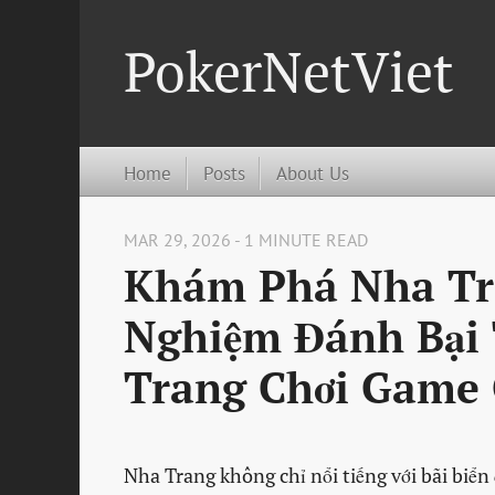
PokerNetViet
Home
Posts
About Us
MAR 29, 2026 - 1 MINUTE READ
Khám Phá Nha Tra
Nghiệm Đánh Bại
Trang Chơi Game 
Nha Trang không chỉ nổi tiếng với bãi biển