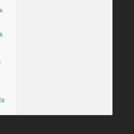
iờ
 
h
n
Vời