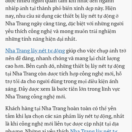
được nhiều người quan tâm khi nhắc đến ngành
nhiếp ảnh tại thành phố biển xinh đẹp này. Hiện
nay, nhu cầu sử dụng các thiết bị lấy nét tự động ở
Nha Trang ngày càng tăng, đặc biệt với những người
yêu thích công nghệ và mong muốn trải nghiệm
những tính năng hiện đại nhất.
Nha Trang lấy nét tự động
giúp cho việc chụp ảnh trở
nên dễ dàng, nhanh chóng và mang lại chất lượng
cao hơn. Bên cạnh đó, những thiết bị lấy nét tự động
tại Nha Trang còn được tích hợp công nghệ mới, hỗ
trợ tối đa cho người dùng trong mọi điều kiện ánh
sáng. Đây được xem là bước tiến lớn trong lĩnh vực
Nha Trang công nghệ mới.
Khách hàng tại Nha Trang hoàn toàn có thể yên
tâm khi lựa chọn các sản phẩm lấy nét tự động, nhất
là khi công nghệ mới liên tục được cập nhật tại địa
phương. Những ai yêu thích
Nha Trang lấy nét tự 