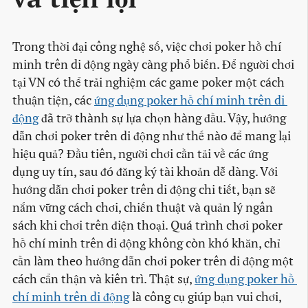
Trong thời đại công nghệ số, việc chơi poker hồ chí
minh trên di động ngày càng phổ biến. Để người chơi
tại VN có thể trải nghiệm các game poker một cách
thuận tiện, các
ứng dụng poker hồ chí minh trên di 
động
đã trở thành sự lựa chọn hàng đầu. Vậy, hướng
dẫn chơi poker trên di động như thế nào để mang lại
hiệu quả? Đầu tiên, người chơi cần tải về các ứng
dụng uy tín, sau đó đăng ký tài khoản dễ dàng. Với
hướng dẫn chơi poker trên di động chi tiết, bạn sẽ
nắm vững cách chơi, chiến thuật và quản lý ngân
sách khi chơi trên điện thoại. Quá trình chơi poker
hồ chí minh trên di động không còn khó khăn, chỉ
cần làm theo hướng dẫn chơi poker trên di động một
cách cẩn thận và kiên trì. Thật sự,
ứng dụng poker hồ 
chí minh trên di động
là công cụ giúp bạn vui chơi,