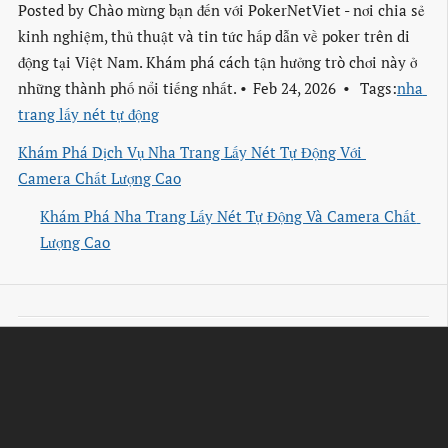
Posted by
Chào mừng bạn đến với PokerNetViet - nơi chia sẻ
kinh nghiệm, thủ thuật và tin tức hấp dẫn về poker trên di
động tại Việt Nam. Khám phá cách tận hưởng trò chơi này ở
những thành phố nổi tiếng nhất.
Feb 24, 2026
Tags:
nha 
trang lấy nét tự động
Khám Phá Dịch Vụ Nha Trang Lấy Nét Tự Động Với 
Camera Chất Lượng Cao
Khám Phá Nha Trang Lấy Nét Tự Động Và Camera Chất 
Lượng Cao