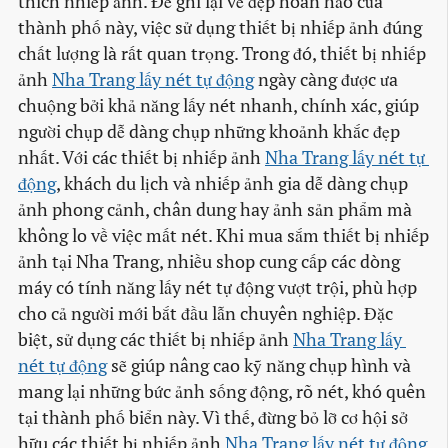
thích nhiếp ảnh. Để ghi lại vẻ đẹp hoàn hảo của
thành phố này, việc sử dụng thiết bị nhiếp ảnh đúng
chất lượng là rất quan trọng. Trong đó, thiết bị nhiếp
ảnh
Nha Trang lấy nét tự động
ngày càng được ưa
chuộng bởi khả năng lấy nét nhanh, chính xác, giúp
người chụp dễ dàng chụp những khoảnh khắc đẹp
nhất. Với các thiết bị nhiếp ảnh
Nha Trang lấy nét tự 
động
, khách du lịch và nhiếp ảnh gia dễ dàng chụp
ảnh phong cảnh, chân dung hay ảnh sản phẩm mà
không lo về việc mất nét. Khi mua sắm thiết bị nhiếp
ảnh tại Nha Trang, nhiều shop cung cấp các dòng
máy có tính năng lấy nét tự động vượt trội, phù hợp
cho cả người mới bắt đầu lẫn chuyên nghiệp. Đặc
biệt, sử dụng các thiết bị nhiếp ảnh
Nha Trang lấy 
nét tự động
sẽ giúp nâng cao kỹ năng chụp hình và
mang lại những bức ảnh sống động, rõ nét, khó quên
tại thành phố biển này. Vì thế, đừng bỏ lỡ cơ hội sở
hữu các thiết bị nhiếp ảnh
Nha Trang lấy nét tự động