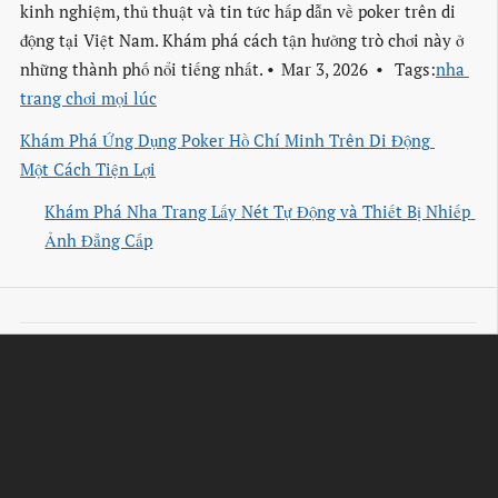
kinh nghiệm, thủ thuật và tin tức hấp dẫn về poker trên di
động tại Việt Nam. Khám phá cách tận hưởng trò chơi này ở
những thành phố nổi tiếng nhất.
Mar 3, 2026
Tags:
nha 
trang chơi mọi lúc
Khám Phá Ứng Dụng Poker Hồ Chí Minh Trên Di Động 
Một Cách Tiện Lợi
Khám Phá Nha Trang Lấy Nét Tự Động và Thiết Bị Nhiếp 
Ảnh Đẳng Cấp