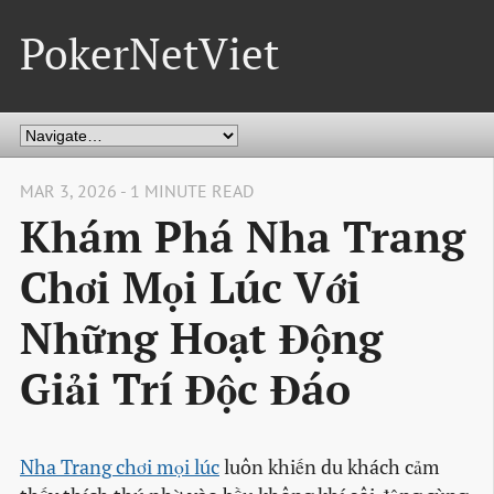
PokerNetViet
MAR 3, 2026 - 1 MINUTE READ
Khám Phá Nha Trang
Chơi Mọi Lúc Với
Những Hoạt Động
Giải Trí Độc Đáo
Nha Trang chơi mọi lúc
luôn khiến du khách cảm