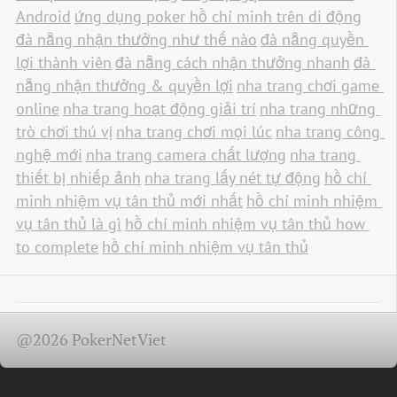
Android
ứng dụng poker hồ chí minh trên di động
đà nẵng nhận thưởng như thế nào
đà nẵng quyền 
lợi thành viên
đà nẵng cách nhận thưởng nhanh
đà 
nẵng nhận thưởng & quyền lợi
nha trang chơi game 
online
nha trang hoạt động giải trí
nha trang những 
trò chơi thú vị
nha trang chơi mọi lúc
nha trang công 
nghệ mới
nha trang camera chất lượng
nha trang 
thiết bị nhiếp ảnh
nha trang lấy nét tự động
hồ chí 
minh nhiệm vụ tân thủ mới nhất
hồ chí minh nhiệm 
vụ tân thủ là gì
hồ chí minh nhiệm vụ tân thủ how 
to complete
hồ chí minh nhiệm vụ tân thủ
@2026 PokerNetViet