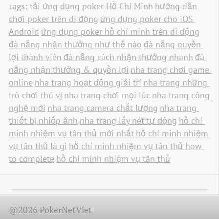
tags:
tải ứng dụng poker Hồ Chí Minh
hướng dẫn 
chơi poker trên di động
ứng dụng poker cho iOS 
Android
ứng dụng poker hồ chí minh trên di động
đà nẵng nhận thưởng như thế nào
đà nẵng quyền 
lợi thành viên
đà nẵng cách nhận thưởng nhanh
đà 
nẵng nhận thưởng & quyền lợi
nha trang chơi game 
online
nha trang hoạt động giải trí
nha trang những 
trò chơi thú vị
nha trang chơi mọi lúc
nha trang công 
nghệ mới
nha trang camera chất lượng
nha trang 
thiết bị nhiếp ảnh
nha trang lấy nét tự động
hồ chí 
minh nhiệm vụ tân thủ mới nhất
hồ chí minh nhiệm 
vụ tân thủ là gì
hồ chí minh nhiệm vụ tân thủ how 
to complete
hồ chí minh nhiệm vụ tân thủ
@2026 PokerNetViet