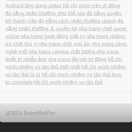
Android
ứng dụng poker hồ chí minh trên di động
đà nẵng nhận thưởng như thế nào
đà nẵng quyền 
lợi thành viên
đà nẵng cách nhận thưởng nhanh
đà 
nẵng nhận thưởng & quyền lợi
nha trang chơi game 
online
nha trang hoạt động giải trí
nha trang những 
trò chơi thú vị
nha trang chơi mọi lúc
nha trang công 
nghệ mới
nha trang camera chất lượng
nha trang 
thiết bị nhiếp ảnh
nha trang lấy nét tự động
hồ chí 
minh nhiệm vụ tân thủ mới nhất
hồ chí minh nhiệm 
vụ tân thủ là gì
hồ chí minh nhiệm vụ tân thủ how 
to complete
hồ chí minh nhiệm vụ tân thủ
@2026 PokerNetViet