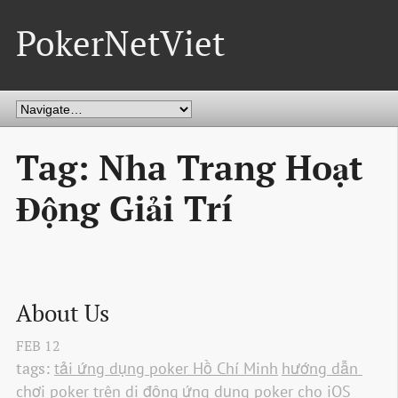
PokerNetViet
Tag: Nha Trang Hoạt
Động Giải Trí
About Us
FEB
12
tags:
tải ứng dụng poker Hồ Chí Minh
hướng dẫn 
chơi poker trên di động
ứng dụng poker cho iOS 