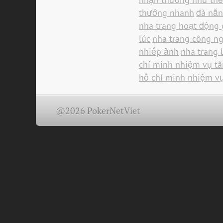
thưởng nhanh
đà nẵn
nha trang hoạt động g
lúc
nha trang công n
nhiếp ảnh
nha trang 
chí minh nhiệm vụ tân
hồ chí minh nhiệm vụ
@2026 PokerNetViet