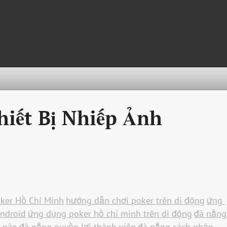
hiết Bị Nhiếp Ảnh
oker Hồ Chí Minh
hướng dẫn chơi poker trên di động
ứng 
Android
ứng dụng poker hồ chí minh trên di động
đà nẵng 
 nào
đà nẵng quyền lợi thành viên
đà nẵng cách nhận 