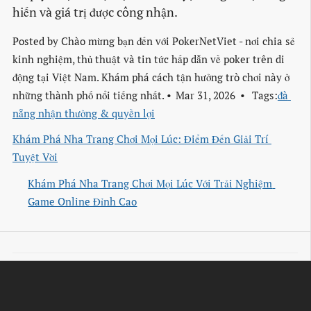
hiến và giá trị được công nhận.
Posted by
Chào mừng bạn đến với PokerNetViet - nơi chia sẻ
kinh nghiệm, thủ thuật và tin tức hấp dẫn về poker trên di
động tại Việt Nam. Khám phá cách tận hưởng trò chơi này ở
những thành phố nổi tiếng nhất.
Mar 31, 2026
Tags:
đà 
nẵng nhận thưởng & quyền lợi
Khám Phá Nha Trang Chơi Mọi Lúc: Điểm Đến Giải Trí 
Tuyệt Vời
Khám Phá Nha Trang Chơi Mọi Lúc Với Trải Nghiệm 
Game Online Đỉnh Cao