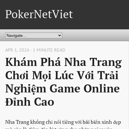
PokerNetViet
APR 1, 2026 - 1 MINUTE READ
Khám Phá Nha Trang
Chơi Mọi Lúc Với Trải
Nghiệm Game Online
Đỉnh Cao
Nha Trang không chỉ nổi tiếng với bãi biển xinh đẹp