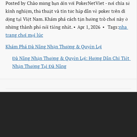
Posted by
Chào mừng bạn đến với PokerNetViet - nơi chia sẻ
kinh nghiệm, thủ thuật và tin tức hấp dẫn về poker trên di
động tại Việt Nam. Khám phá cách tận hưởng trò chơi này ở
những thành phố nổi tiếng nhất.
Apr 1, 2026
Tags:
nha 
trang chơi mọi lúc
Khám Phá Đà Nẵng Nhận Thưởng & Quyền Lợi
Đà Nẵng Nhận Thưởng & Quyền Lợi: Hướng Dẫn Chi Tiết 
Nhận Thưởng Tại Đà Nẵng